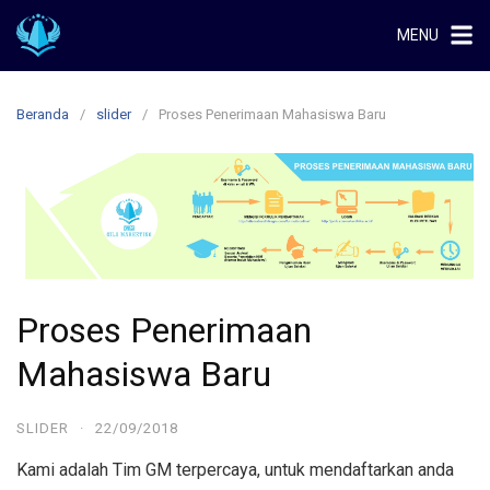
Langsung
MENU
ke
konten
Beranda
slider
Proses Penerimaan Mahasiswa Baru
Proses Penerimaan
Mahasiswa Baru
SLIDER
·
22/09/2018
Kami adalah Tim GM terpercaya, untuk mendaftarkan anda