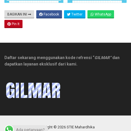
BAGIKAN INI
Facebook
Twitter
WhatsApp
Pin It
Daftar sekarang menggunakan kode refrensi “
GILMAR”
dan
dapatkan layanan eksklusif dari kami.
Copyright © 2026 STIE Mahardhika
Ada pertanyaan?