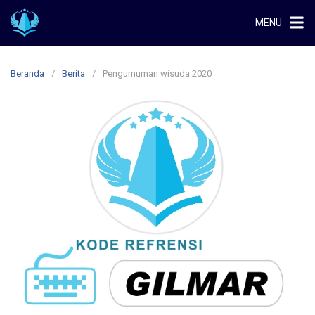
Langsung
MENU
ke
konten
Beranda
Berita
Pengumuman wisuda 2020