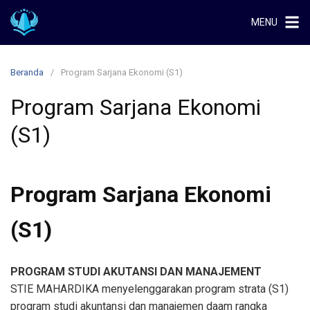
Langsung
MENU
ke
konten
Beranda
Program Sarjana Ekonomi (S1)
Program Sarjana Ekonomi
(S1)
Program Sarjana Ekonomi
(S1)
PROGRAM STUDI AKUTANSI DAN MANAJEMENT
STIE MAHARDIKA menyelenggarakan program strata (S1)
program studi akuntansi dan manajemen daam rangka