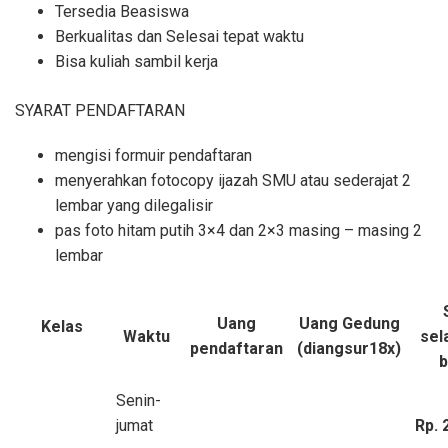
Tersedia Beasiswa
Berkualitas dan Selesai tepat waktu
Bisa kuliah sambil kerja
SYARAT PENDAFTARAN
mengisi formuir pendaftaran
menyerahkan fotocopy ijazah SMU atau sederajat 2
lembar yang dilegalisir
pas foto hitam putih 3×4 dan 2×3 masing – masing 2
lembar
Uang
Uang Gedung
Kelas
Waktu
sel
pendaftaran
(diangsur18x)
b
Senin-
jumat
Rp. 