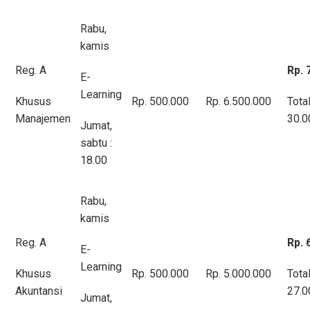
Rabu,
kamis
Reg. A
Rp. 
E-
Learning
Khusus
Rp. 500.000
Rp. 6.500.000
Tota
Manajemen
30.0
Jumat,
sabtu :
18.00
Rabu,
kamis
Reg. A
Rp. 
E-
Learning
Khusus
Rp. 500.000
Rp. 5.000.000
Tota
Akuntansi
27.0
Jumat,