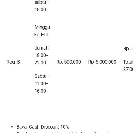
sabtu :
18.00
Minggu
ke I-III
Jumat :
Rp. 
18.00-
Reg. B
Rp. 500.000
Rp. 5.000.000
Tota
22.00
27.0
Sabtu :
11.30-
16.00
Bayar Cash Discount 10%